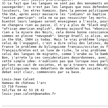
3) Le fait que les langues ne sont pas des monuments en
sauvegarder: ce n'est pas les langues que nous defendon
locuteurs, les etres humains. Dans la pensee politiquem
the USA, après avoir massacre les "indians" on baptise 
"native american": cela ne va pas resusciter les morts.
bientot leurs langues seront enseignees a l'ecole, pour
ne changera rien au passe. Il n'y a plus de "black engl
"african american english", devenu aujourd'hui "ebonics
rien a la misere des Noirs, cela donne bonne conscience
sommes en pleine "newspeak": George Orwell is alive, an
in the USA, 1984 is today. Mais le vrai problème lingui
celui de l'espagnol, c'est a dire celui des latinos, de
France le probleme du bilinguisme francais/occitan ou f
français/breton est un luxe de riche, le vrai probleme 
celui des langues de migrants, comme l'arabe ou le bamb
Bon, j'arrete la ces considerations desordonnees, avec,
cette simple idee: n'oublions pas que lorsque nous parl
parlons en cait de societes, et qu'a travers nos debats
plurilinguisme nous debattons de modeles de societe. Al
debat soit clair, commencons par sa base.

Louis-Jean Calvet

Hameau de château l'arc

13 710 Fuveau

tél/fax O4 42 53 28 42

louis-jean.calvet@wanadoo.fr
