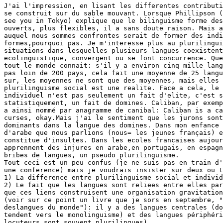
J'ai l'impression, en lisant les differentes contributi
se construit sur du sable mouvant. Lorsque Phillipson (
see you in Tokyo) explique que le bilinguisme forme des
ouverts, plus flexibles, il a sans doute raison. Mais a
auquel nous sommes confrontes serait de former des indi
formes,pourquoi pas. Je m'interesse plus au plurilingui
situations dans lesquelles plusieurs langues coexistent
ecolinguistique, convergent ou se font concurrence. Que
tout le monde connait: s'il y a environ cinq mille lang
pas loin de 200 pays, cela fait une moyenne de 25 langu
sur, les moyennes ne sont que des moyennes, mais elles 
plurilinguisme social est une realite. Face a cela, le 
individuel n'est pas seulement un fait d'elite, c'est s
statistiquement, un fait de domines. Caliban, par exemp
a ainsi nommé par anagramme de canibal: Caliban is a ca
curses, okay.Mais j'ai le sentiment que les jurons sont
dominants dans la langue des domines. Dans mon enfance 
d'arabe que nous parlions (nous= les jeunes français) e
constitue d'insultes. Dans les ecoles francaises aujour
apprennent des injures en arabe,en portugais, en espagn
bribes de langues, un pseudo plurilinguisme.

Tout ceci est un peu confus (je ne suis pas en train d'
une conference) mais je voudrais insister sur deux ou t
1) La difference entre plurilinguisme social et individ
2) Le fait que les langues sont reliees entre elles par
que ces liens construisent une organisation gravitation
(voir sur ce point un livre que je sors en septembre, "
deslangues du monde"): il y a des langues centrales (do
tendent vers le monolinguisme) et des langues périphéri
locuteurs sont souvent plurilingues).
